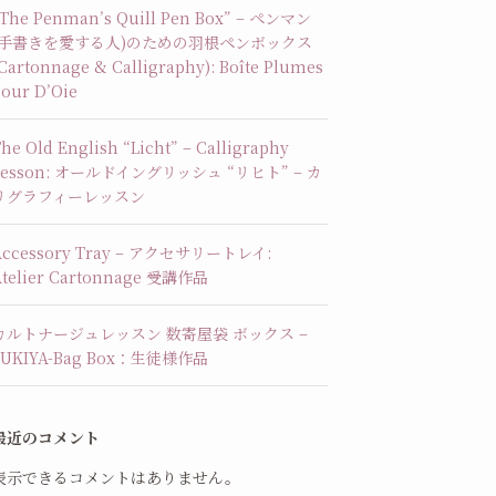
“The Penman’s Quill Pen Box” – ペンマン
(手書きを愛する人)のための羽根ペンボックス
Cartonnage & Calligraphy): Boîte Plumes
our D’Oie
he Old English “Licht” – Calligraphy
Lesson: オールドイングリッシュ “リヒト” – カ
リグラフィーレッスン
Accessory Tray – アクセサリートレイ:
Atelier Cartonnage 受講作品
カルトナージュレッスン 数寄屋袋 ボックス –
SUKIYA-Bag Box：生徒様作品
最近のコメント
表示できるコメントはありません。