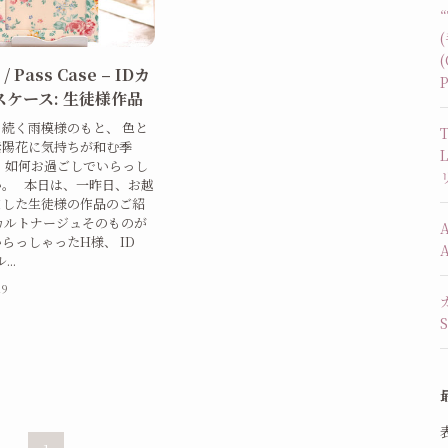
(
 / Pass Case – IDカ
P
スケース: 生徒様作品
続く雨模様のもと、 色と
T
紫陽花に気持ちが和む季
、如何お過ごしでいらっし
か。 本日は、一昨日、お越
ました生徒様の作品のご紹
カルトナージュそのものが
らっしゃったH様、 ID
...
19