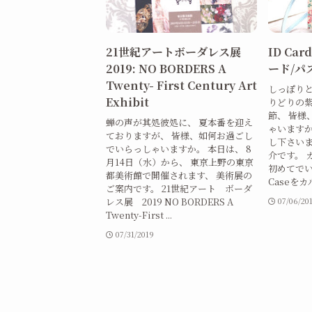
21世紀アートボーダレス展
ID Card
2019: NO BORDERS A
ード/パ
Twenty- First Century Art
しっぽりと
Exhibit
りどりの
節、 皆様
蝉の声が其処彼処に、 夏本番を迎え
ゃいます
ておりますが、 皆様、如何お過ごし
し下さい
でいらっしゃいますか。 本日は、 8
介です。 
月14日（水）から、 東京上野の東京
初めてでい
都美術館で開催されます、 美術展の
Caseをカル
ご案内です。 21世紀アート ボーダ
レス展 2019 NO BORDERS A
07/06/20
Twenty-First ...
07/31/2019