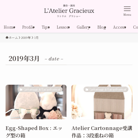
Menu
Home
Profile
Tips
Lesson
Gallery
Blog
Access
Co
ホーム
2019年
3月
2019年3月
– date –
Cartonnage & Encardrement
Cartonnage & Encardrement
Egg-Shaped Box : エッ
Atelier Cartonnage受講
グ型の箱
作品：3段重ねの箱