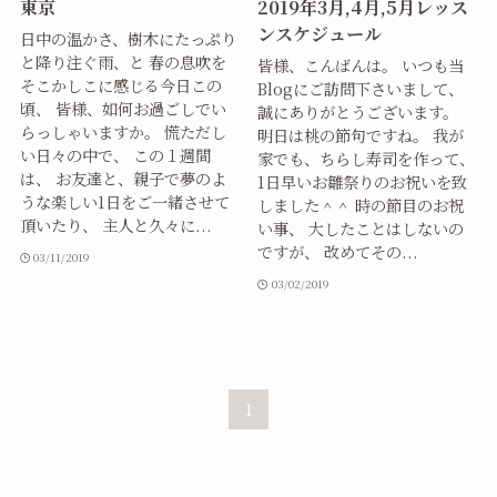
東京
2019年3月,4月,5月レッス
ンスケジュール
日中の温かさ、樹木にたっぷり
と降り注ぐ雨、と 春の息吹を
皆様、こんばんは。 いつも当
そこかしこに感じる今日この
Blogにご訪問下さいまして、
頃、 皆様、如何お過ごしでい
誠にありがとうございます。
らっしゃいますか。 慌ただし
明日は桃の節句ですね。 我が
い日々の中で、 この１週間
家でも、ちらし寿司を作って、
は、 お友達と、親子で夢のよ
1日早いお雛祭りのお祝いを致
うな楽しい1日をご一緒させて
しました＾＾ 時の節目のお祝
頂いたり、 主人と久々に...
い事、 大したことはしないの
ですが、 改めてその...
03/11/2019
03/02/2019
1