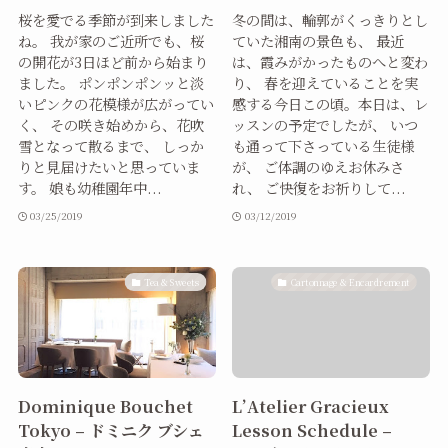
桜を愛でる季節が到来しました
冬の間は、輪郭がくっきりとし
ね。 我が家のご近所でも、桜
ていた湘南の景色も、 最近
の開花が3日ほど前から始まり
は、霞みがかったものへと変わ
ました。 ポンポンポンッと淡
り、 春を迎えていることを実
いピンクの花模様が広がってい
感する今日この頃。本日は、レ
く、 その咲き始めから、花吹
ッスンの予定でしたが、 いつ
雪となって散るまで、 しっか
も通って下さっている生徒様
りと見届けたいと思っていま
が、 ご体調のゆえお休みさ
す。 娘も幼稚園年中...
れ、 ご快復をお祈りして...
03/25/2019
03/12/2019
Tea & Sweets
Cartonnage & Encardrement
Dominique Bouchet
L’Atelier Gracieux
Tokyo – ドミニク ブシェ
Lesson Schedule –