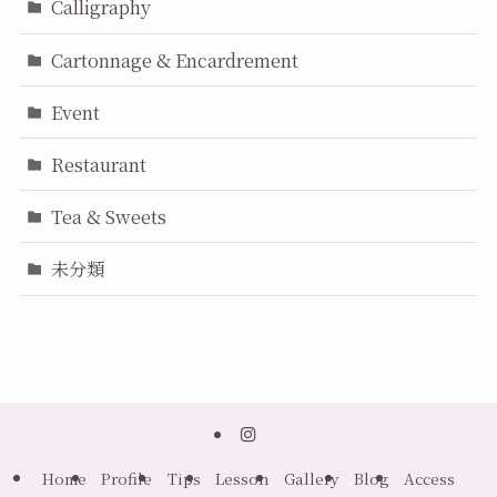
Calligraphy
Cartonnage & Encardrement
Event
Restaurant
Tea & Sweets
未分類
Home
Profile
Tips
Lesson
Gallery
Blog
Access