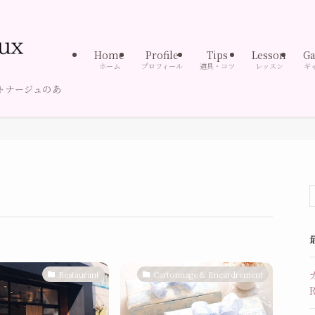
Home
Profile
Tips
Lesson
Ga
ホーム
プロフィール
道具・コツ
レッスン
ギ
トナージュのあ
Restaurant
Cartonnage & Encardrement