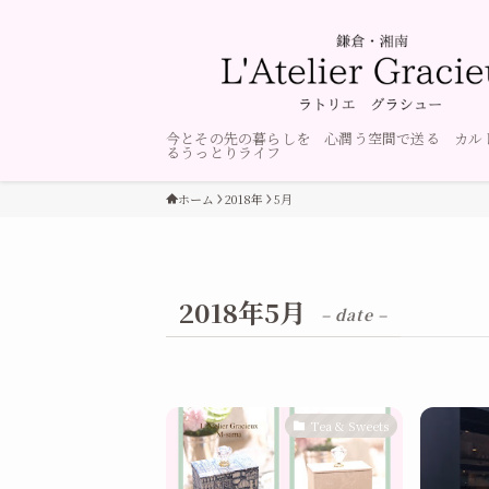
今とその先の暮らしを 心潤う空間で送る カル
るうっとりライフ
ホーム
2018年
5月
2018年5月
– date –
Tea & Sweets