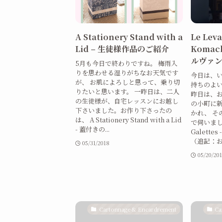
A Stationery Stand with a
Le Leva
Lid – 生徒様作品のご紹介
Komach
ルヴァン
5月も今日で終わりですね。 梅雨入
りを思わせる湿りがちなお天気です
今日は、
が、 お肌によろしと思って、乗り切
持ちのよ
りたいと思います。 一昨日は、二人
昨日は、お
の生徒様が、自宅レッスンにお越し
の小町に
下さいました。お作り下さったの
かれ、 その
は、 A Stationery Stand with a Lid
で伺いました
- 蓋付きの...
Galette
（追記：お店
05/31/2018
05/20/20
Cartonnage & Encardrement
Ca