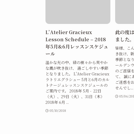
L’Atelier Gracieux
此の度
Lesson Schedule – 2018
ました
年5月&6月レッスンスケジュ
皆様、こん
ール
き抜け、
季節となり
温かな光の中、緑の樹々から爽やか
ールデンウ
な風が吹き抜け、 過ごしやすい季節
のご返信
となりました。 L'Atelier Gracieux
て、 誠に
ラトリエグラシュー 5月と6月のカル
ご迷惑を
トナージュレッスンスケジュールの
せんでし...
ご案内です。 2018年 5月 - 22日
（火）、29日（火）、31日（木）
05/06/20
2018年 6月 ...
05/10/2018