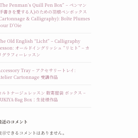
“The Penman’s Quill Pen Box” – ペンマン
(手書きを愛する人)のための羽根ペンボックス
Cartonnage & Calligraphy): Boîte Plumes
our D’Oie
he Old English “Licht” – Calligraphy
Lesson: オールドイングリッシュ “リヒト” – カ
リグラフィーレッスン
Accessory Tray – アクセサリートレイ:
Atelier Cartonnage 受講作品
カルトナージュレッスン 数寄屋袋 ボックス –
SUKIYA-Bag Box：生徒様作品
最近のコメント
表示できるコメントはありません。