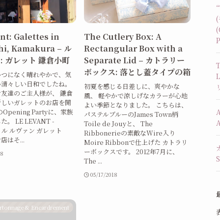
(
nt: Galettes in
The Cutlery Box: A
P
i, Kamakura – ル
Rectangular Box with a
: ガレット 鎌倉小町
Separate Lid – カトラリー
T
ボックス: 落とし蓋タイプの箱
いつになく晴れやかで、気
い清々しい日和でしたね。
初夏を感じる日差しに、爽やかな
友達のご主人様が、 鎌倉
風、 軽やかで涼しげなカラーが心地
新しいガレットのお店を開
よい季節となりました。 こちらは、
Opening Partyに、家族
パステルブルーのJames Town柄
。 LE LEVANT -
Toile de Jouyと、 The
s - ル ルヴァン ガレット
Ribbonerieの素敵なWire入り
はそ...
Moire Ribbonで仕上げた カトラリ
ーボックスです。 2012年7月に、
18
The ...
05/17/2018
rtonnage & Encardrement